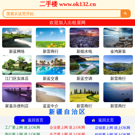
二手楼 www.ok132.cn

欢迎加入出租屋网
新蓝网络
新雷商行
新能水电
金鸿家装
江门区实体店
新蓝交通
新蓝空调
新雷商行
家嘉乐便利店
蓝蓝中介
新雷商行
新雷商行
新疆自治区
返回首页
返回主页
工厂要上网 请上OK网
企业要上网 请上OK网
店铺要上网 请上OK网
商行要上网 请上OK网
生产要上网 请上OK网
科技要上网 请上OK网