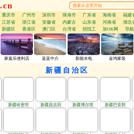
.cn
重庆市
广州市
深圳市
珠海市
广东省
海南省
福建
江苏省
浙江省
安徽省
内蒙古
山东省
河南省
湖北
新疆区
香港区
澳门区
台湾省
招找工
加OK网
导航
家嘉乐便利店
蓝蓝中介
新能水电
金鸿家装
新疆自治区
新疆哈密市
新疆昌吉回
新疆博尔塔
新疆巴音郭