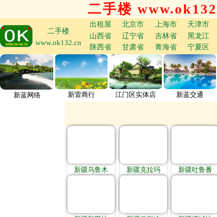
二手楼 www.ok132
出租屋
北京市
上海市
天津市
二手楼
山西省
辽宁省
吉林省
黑龙江
www.ok132.cn
陕西省
甘肃省
青海省
宁夏区
新雷商行
江门区实体店
新蓝交通
新蓝网络
新疆乌鲁木
新疆克拉玛
新疆吐鲁番