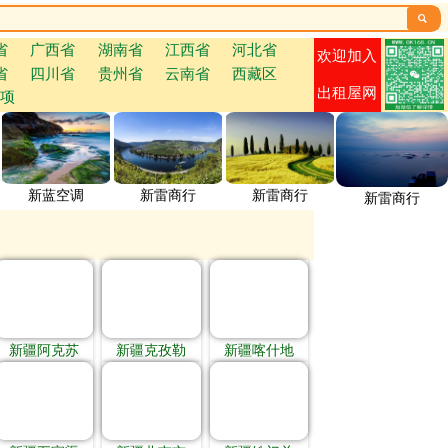

省
广西省
湖南省
江西省
河北省
欢迎加入
省
四川省
贵州省
云南省
西藏区
出租屋网
项
新蓝空调
新雷商行
新雷商行
新雷商行
新疆阿克苏
新疆克孜勒
新疆喀什地