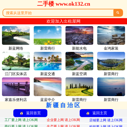
二手楼 www.ok132.cn

欢迎加入出租屋网
新蓝网络
新雷商行
新能水电
金鸿家装
江门区实体店
新蓝交通
新蓝空调
新雷商行
家嘉乐便利店
蓝蓝中介
新雷商行
新雷商行
新疆自治区
返回首页
返回主页
工厂要上网 请上OK网
企业要上网 请上OK网
店铺要上网 请上OK网
商行要上网 请上OK网
生产要上网 请上OK网
科技要上网 请上OK网