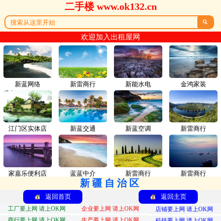
二手楼 www.ok132.cn

欢迎加入出租屋网
新蓝网络
新雷商行
新能水电
金鸿家装
江门区实体店
新蓝交通
新蓝空调
新雷商行
家嘉乐便利店
蓝蓝中介
新雷商行
新雷商行
新疆自治区
返回首页
返回主页
工厂要上网 请上OK网
企业要上网 请上OK网
店铺要上网 请上OK网
商行要上网 请上OK网
生产要上网 请上OK网
科技要上网 请上OK网