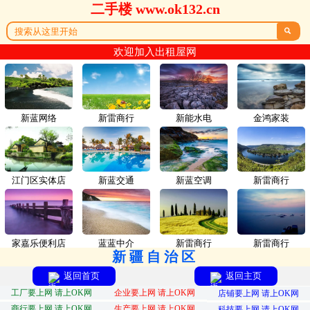
二手楼 www.ok132.cn

欢迎加入出租屋网
新蓝网络
新雷商行
新能水电
金鸿家装
江门区实体店
新蓝交通
新蓝空调
新雷商行
家嘉乐便利店
蓝蓝中介
新雷商行
新雷商行
新疆自治区
返回首页
返回主页
工厂要上网 请上OK网
企业要上网 请上OK网
店铺要上网 请上OK网
商行要上网 请上OK网
生产要上网 请上OK网
科技要上网 请上OK网