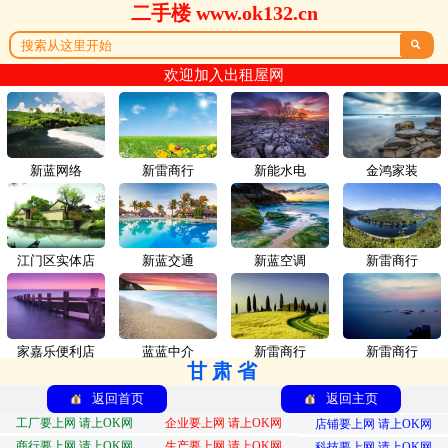
二手楼 www.ok132.cn

欢迎加入出租屋网
新蓝网络
新雷商行
新能水电
金鸿家装
江门区实体店
新蓝交通
新蓝空调
新雷商行
家嘉乐便利店
蓝蓝中介
新雷商行
新雷商行
甘肃省
返回首页
返回主页
工厂要上网 请上OK网
企业要上网 请上OK网
店铺要上网 请上OK网
商行要上网 请上OK网
生产要上网 请上OK网
科技要上网 请上OK网