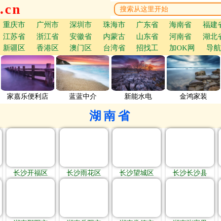
.cn
重庆市
广州市
深圳市
珠海市
广东省
海南省
福建
江苏省
浙江省
安徽省
内蒙古
山东省
河南省
湖北
新疆区
香港区
澳门区
台湾省
招找工
加OK网
导航
家嘉乐便利店
蓝蓝中介
新能水电
金鸿家装
湖南省
长沙开福区
长沙雨花区
长沙望城区
长沙长沙县