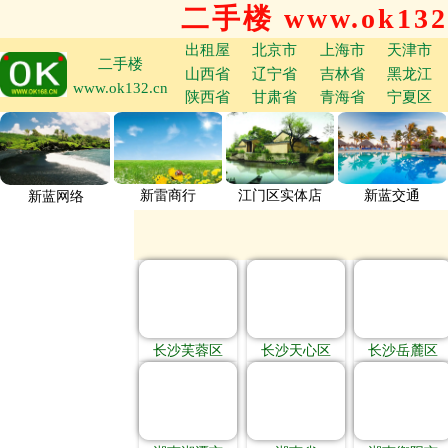
二手楼 www.ok132
出租屋
北京市
上海市
天津市
二手楼
山西省
辽宁省
吉林省
黑龙江
www.ok132.cn
陕西省
甘肃省
青海省
宁夏区
新雷商行
江门区实体店
新蓝交通
新蓝网络
长沙芙蓉区
长沙天心区
长沙岳麓区