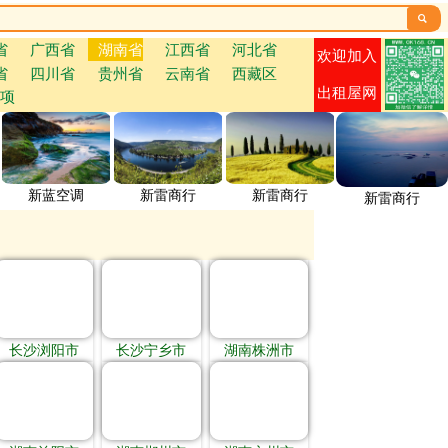

省
广西省
湖南省
江西省
河北省
欢迎加入
省
四川省
贵州省
云南省
西藏区
出租屋网
项
新蓝空调
新雷商行
新雷商行
新雷商行
长沙浏阳市
长沙宁乡市
湖南株洲市