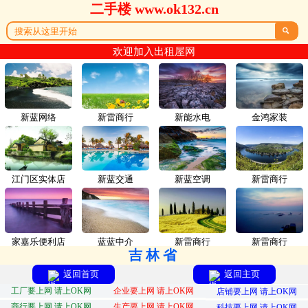
二手楼 www.ok132.cn

欢迎加入出租屋网
新蓝网络
新雷商行
新能水电
金鸿家装
江门区实体店
新蓝交通
新蓝空调
新雷商行
家嘉乐便利店
蓝蓝中介
新雷商行
新雷商行
吉林省
返回首页
返回主页
工厂要上网 请上OK网
企业要上网 请上OK网
店铺要上网 请上OK网
商行要上网 请上OK网
生产要上网 请上OK网
科技要上网 请上OK网