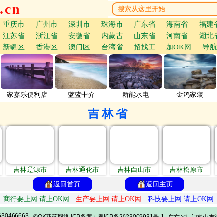
.cn
重庆市
广州市
深圳市
珠海市
广东省
海南省
福建
江苏省
浙江省
安徽省
内蒙古
山东省
河南省
湖北
新疆区
香港区
澳门区
台湾省
招找工
加OK网
导航
家嘉乐便利店
蓝蓝中介
新能水电
金鸿家装
吉林省
吉林辽源市
吉林通化市
吉林白山市
吉林松原市
返回首页
返回主页
商行要上网 请上OK网
生产要上网 请上OK网
科技要上网 请上OK网
30466663
©OK新蓝网络 ICP备案：粤ICP备2023009931号-1
广东省江门鹤山市沙