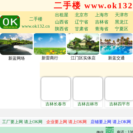
二手楼 www.ok132
出租屋
北京市
上海市
天津市
二手楼
山西省
辽宁省
吉林省
黑龙江
www.ok132.cn
陕西省
甘肃省
青海省
宁夏区
新雷商行
江门区实体店
新蓝交通
新蓝网络
吉林长春市
吉林吉林市
吉林四平市
工厂要上网 请上OK网
企业要上网 请上OK网
店铺要上网 请上OK网
电话：136
微信