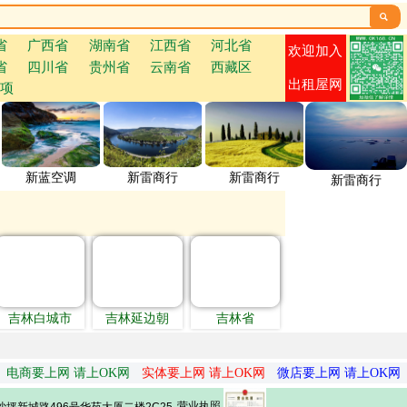

省
广西省
湖南省
江西省
河北省
欢迎加入
省
四川省
贵州省
云南省
西藏区
出租屋网
项
新蓝空调
新雷商行
新雷商行
新雷商行
吉林白城市
吉林延边朝
吉林省
电商要上网 请上OK网
实体要上网 请上OK网
微店要上网 请上OK网
营业执照
坪新城路496号华苑大厦二楼2C25