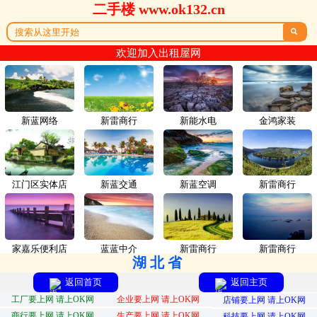
二手楼 www.ok132.cn

欢迎加入出租屋网
新蓝网络
新雷商行
新能水电
金鸿家装
江门区实体店
新蓝交通
新蓝空调
新雷商行
家嘉乐便利店
蓝蓝中介
新雷商行
新雷商行
湖北省
返回首页
返回主页
工厂要上网 请上OK网
企业要上网 请上OK网
店铺要上网 请上OK网
商行要上网 请上OK网
生产要上网 请上OK网
科技要上网 请上OK网