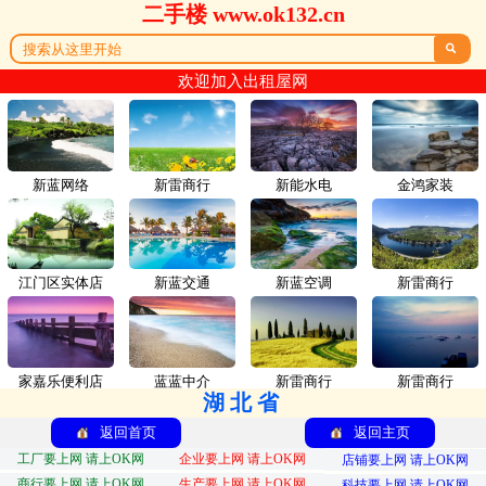
二手楼 www.ok132.cn

欢迎加入出租屋网
新蓝网络
新雷商行
新能水电
金鸿家装
江门区实体店
新蓝交通
新蓝空调
新雷商行
家嘉乐便利店
蓝蓝中介
新雷商行
新雷商行
湖北省
返回首页
返回主页
工厂要上网 请上OK网
企业要上网 请上OK网
店铺要上网 请上OK网
商行要上网 请上OK网
生产要上网 请上OK网
科技要上网 请上OK网