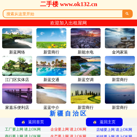
二手楼 www.ok132.cn

欢迎加入出租屋网
新蓝网络
新雷商行
新能水电
金鸿家装
江门区实体店
新蓝交通
新蓝空调
新雷商行
家嘉乐便利店
蓝蓝中介
新雷商行
新雷商行
新疆自治区
返回首页
返回主页
工厂要上网 请上OK网
企业要上网 请上OK网
店铺要上网 请上OK网
商行要上网 请上OK网
生产要上网 请上OK网
科技要上网 请上OK网