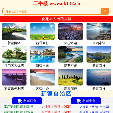
二手楼 www.ok132.cn

欢迎加入出租屋网
新蓝网络
新雷商行
新能水电
金鸿家装
江门区实体店
新蓝交通
新蓝空调
新雷商行
家嘉乐便利店
蓝蓝中介
新雷商行
新雷商行
新疆自治区
返回首页
返回主页
工厂要上网 请上OK网
企业要上网 请上OK网
店铺要上网 请上OK网
商行要上网 请上OK网
生产要上网 请上OK网
科技要上网 请上OK网