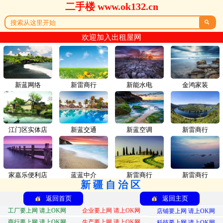
二手楼 www.ok132.cn

欢迎加入出租屋网
新蓝网络
新雷商行
新能水电
金鸿家装
江门区实体店
新蓝交通
新蓝空调
新雷商行
家嘉乐便利店
蓝蓝中介
新雷商行
新雷商行
新疆自治区
返回首页
返回主页
工厂要上网 请上OK网
企业要上网 请上OK网
店铺要上网 请上OK网
商行要上网 请上OK网
生产要上网 请上OK网
科技要上网 请上OK网