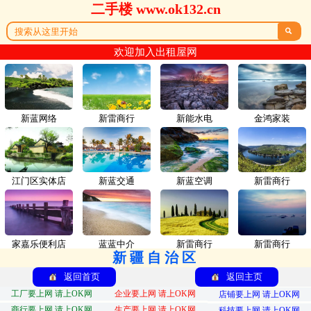
二手楼 www.ok132.cn

欢迎加入出租屋网
新蓝网络
新雷商行
新能水电
金鸿家装
江门区实体店
新蓝交通
新蓝空调
新雷商行
家嘉乐便利店
蓝蓝中介
新雷商行
新雷商行
新疆自治区
返回首页
返回主页
工厂要上网 请上OK网
企业要上网 请上OK网
店铺要上网 请上OK网
商行要上网 请上OK网
生产要上网 请上OK网
科技要上网 请上OK网