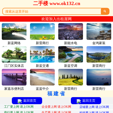
二手楼 www.ok132.cn

欢迎加入出租屋网
新蓝网络
新雷商行
新能水电
金鸿家装
江门区实体店
新蓝交通
新蓝空调
新雷商行
家嘉乐便利店
蓝蓝中介
新雷商行
新雷商行
福建省
返回首页
返回主页
工厂要上网 请上OK网
企业要上网 请上OK网
店铺要上网 请上OK网
商行要上网 请上OK网
生产要上网 请上OK网
科技要上网 请上OK网