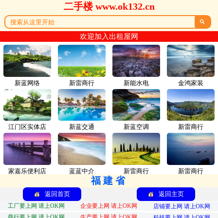
二手楼 www.ok132.cn

欢迎加入出租屋网
新蓝网络
新雷商行
新能水电
金鸿家装
江门区实体店
新蓝交通
新蓝空调
新雷商行
家嘉乐便利店
蓝蓝中介
新雷商行
新雷商行
福建省
返回首页
返回主页
工厂要上网 请上OK网
企业要上网 请上OK网
店铺要上网 请上OK网
商行要上网 请上OK网
生产要上网 请上OK网
科技要上网 请上OK网