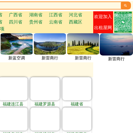

省
广西省
湖南省
江西省
河北省
欢迎加入
省
四川省
贵州省
云南省
西藏区
出租屋网
项
新蓝空调
新雷商行
新雷商行
新雷商行
福建连江县
福建罗源县
福建省