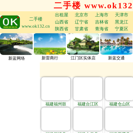
二手楼 www.ok132
出租屋
北京市
上海市
天津市
二手楼
山西省
辽宁省
吉林省
黑龙江
www.ok132.cn
陕西省
甘肃省
青海省
宁夏区
新雷商行
江门区实体店
新蓝交通
新蓝网络
福建福州鼓
福建台江区
福建仓山区