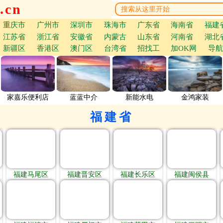
.cn
重庆市
广州市
深圳市
珠海市
广东省
海南省
福建
江苏省
浙江省
安徽省
内蒙古
山东省
河南省
湖北
新疆区
香港区
澳门区
台湾省
招找工
加OK网
导航
家嘉乐便利店
蓝蓝中介
新能水电
金鸿家装
福建省
福建马尾区
福建晋安区
福建长乐区
福建闽侯县