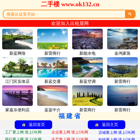
二手楼 www.ok132.cn

欢迎加入出租屋网
新蓝网络
新雷商行
新能水电
金鸿家装
江门区实体店
新蓝交通
新蓝空调
新雷商行
家嘉乐便利店
蓝蓝中介
新雷商行
新雷商行
福建省
返回首页
返回主页
工厂要上网 请上OK网
企业要上网 请上OK网
店铺要上网 请上OK网
商行要上网 请上OK网
生产要上网 请上OK网
科技要上网 请上OK网