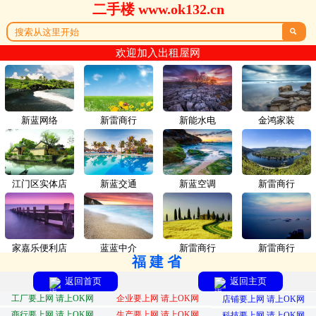
二手楼 www.ok132.cn

欢迎加入出租屋网
新蓝网络
新雷商行
新能水电
金鸿家装
江门区实体店
新蓝交通
新蓝空调
新雷商行
家嘉乐便利店
蓝蓝中介
新雷商行
新雷商行
福建省
返回首页
返回主页
工厂要上网 请上OK网
企业要上网 请上OK网
店铺要上网 请上OK网
商行要上网 请上OK网
生产要上网 请上OK网
科技要上网 请上OK网