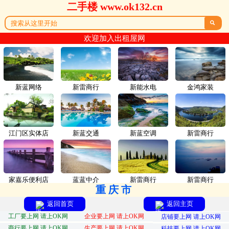
二手楼 www.ok132.cn

欢迎加入出租屋网
新蓝网络
新雷商行
新能水电
金鸿家装
江门区实体店
新蓝交通
新蓝空调
新雷商行
家嘉乐便利店
蓝蓝中介
新雷商行
新雷商行
重庆市
返回首页
返回主页
工厂要上网 请上OK网
企业要上网 请上OK网
店铺要上网 请上OK网
商行要上网 请上OK网
生产要上网 请上OK网
科技要上网 请上OK网