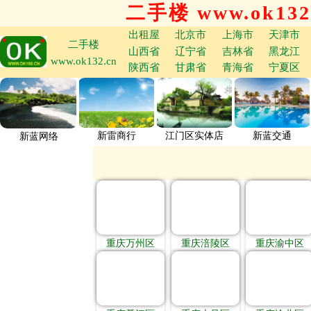
二手楼 www.ok132
出租屋
北京市
上海市
天津市
二手楼
山西省
辽宁省
吉林省
黑龙江
www.ok132.cn
陕西省
甘肃省
青海省
宁夏区
新雷商行
江门区实体店
新蓝交通
新蓝网络
重庆万州区
重庆涪陵区
重庆渝中区