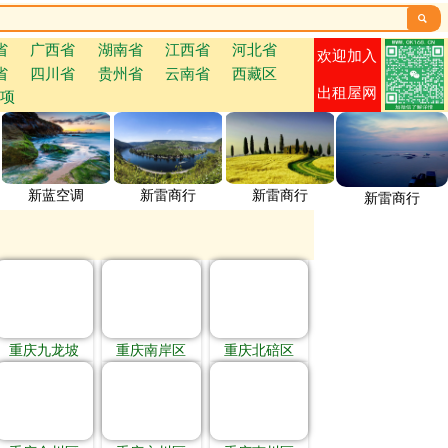

省
广西省
湖南省
江西省
河北省
欢迎加入
省
四川省
贵州省
云南省
西藏区
出租屋网
项
新蓝空调
新雷商行
新雷商行
新雷商行
重庆九龙坡
重庆南岸区
重庆北碚区