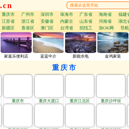
.cn
重庆市
广州市
深圳市
珠海市
广东省
海南省
福建
江苏省
浙江省
安徽省
内蒙古
山东省
河南省
湖北
新疆区
香港区
澳门区
台湾省
招找工
加OK网
导航
家嘉乐便利店
蓝蓝中介
新能水电
金鸿家装
重庆市
重庆市
重庆大渡口
重庆江北区
重庆沙坪坝