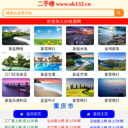
二手楼 www.ok132.cn

欢迎加入出租屋网
新蓝网络
新雷商行
新能水电
金鸿家装
江门区实体店
新蓝交通
新蓝空调
新雷商行
家嘉乐便利店
蓝蓝中介
新雷商行
新雷商行
重庆市
返回首页
返回主页
工厂要上网 请上OK网
企业要上网 请上OK网
店铺要上网 请上OK网
商行要上网 请上OK网
生产要上网 请上OK网
科技要上网 请上OK网