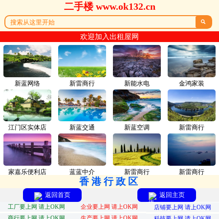
二手楼 www.ok132.cn

欢迎加入出租屋网
新蓝网络
新雷商行
新能水电
金鸿家装
江门区实体店
新蓝交通
新蓝空调
新雷商行
家嘉乐便利店
蓝蓝中介
新雷商行
新雷商行
香港行政区
返回首页
返回主页
工厂要上网 请上OK网
企业要上网 请上OK网
店铺要上网 请上OK网
商行要上网 请上OK网
生产要上网 请上OK网
科技要上网 请上OK网