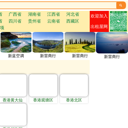

省
广西省
湖南省
江西省
河北省
欢迎加入
省
四川省
贵州省
云南省
西藏区
出租屋网
项
新蓝空调
新雷商行
新雷商行
新雷商行
香港黄大仙
香港观塘区
香港北区