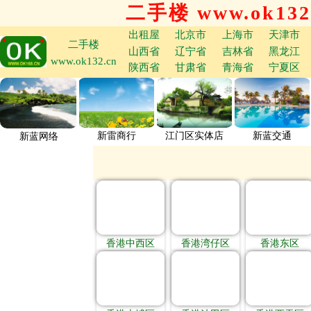
二手楼 www.ok132
出租屋
北京市
上海市
天津市
二手楼
山西省
辽宁省
吉林省
黑龙江
www.ok132.cn
陕西省
甘肃省
青海省
宁夏区
新雷商行
江门区实体店
新蓝交通
新蓝网络
香港中西区
香港湾仔区
香港东区