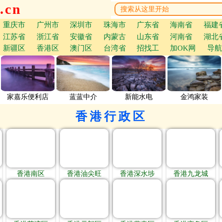
.cn
重庆市
广州市
深圳市
珠海市
广东省
海南省
福建
江苏省
浙江省
安徽省
内蒙古
山东省
河南省
湖北
新疆区
香港区
澳门区
台湾省
招找工
加OK网
导航
家嘉乐便利店
蓝蓝中介
新能水电
金鸿家装
香港行政区
香港南区
香港油尖旺
香港深水埗
香港九龙城