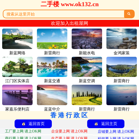
二手楼 www.ok132.cn

欢迎加入出租屋网
新蓝网络
新雷商行
新能水电
金鸿家装
江门区实体店
新蓝交通
新蓝空调
新雷商行
家嘉乐便利店
蓝蓝中介
新雷商行
新雷商行
香港行政区
返回首页
返回主页
工厂要上网 请上OK网
企业要上网 请上OK网
店铺要上网 请上OK网
商行要上网 请上OK网
生产要上网 请上OK网
科技要上网 请上OK网