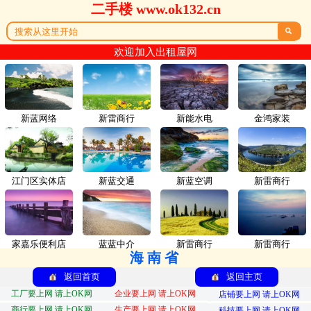
二手楼 www.ok132.cn

欢迎加入出租屋网
新蓝网络
新雷商行
新能水电
金鸿家装
江门区实体店
新蓝交通
新蓝空调
新雷商行
家嘉乐便利店
蓝蓝中介
新雷商行
新雷商行
海南省
返回首页
返回主页
工厂要上网 请上OK网
企业要上网 请上OK网
店铺要上网 请上OK网
商行要上网 请上OK网
生产要上网 请上OK网
科技要上网 请上OK网