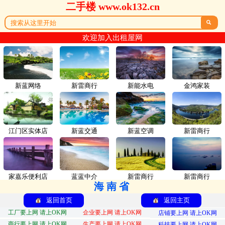
二手楼 www.ok132.cn

欢迎加入出租屋网
新蓝网络
新雷商行
新能水电
金鸿家装
江门区实体店
新蓝交通
新蓝空调
新雷商行
家嘉乐便利店
蓝蓝中介
新雷商行
新雷商行
海南省
返回首页
返回主页
工厂要上网 请上OK网
企业要上网 请上OK网
店铺要上网 请上OK网
商行要上网 请上OK网
生产要上网 请上OK网
科技要上网 请上OK网