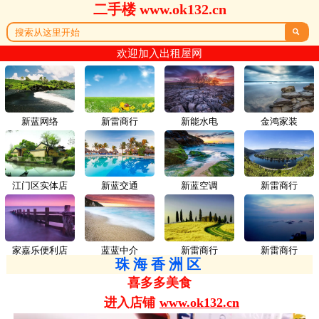
二手楼 www.ok132.cn

欢迎加入出租屋网
新蓝网络
新雷商行
新能水电
金鸿家装
江门区实体店
新蓝交通
新蓝空调
新雷商行
家嘉乐便利店
蓝蓝中介
新雷商行
新雷商行
珠海香洲区
喜多多美食
进入店铺
www.ok132.cn