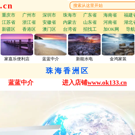
.cn
重庆市
广州市
深圳市
珠海市
广东省
海南省
福建
江苏省
浙江省
安徽省
内蒙古
山东省
河南省
湖北
新疆区
香港区
澳门区
台湾省
招找工
加OK网
导航
家嘉乐便利店
蓝蓝中介
新能水电
金鸿家装
珠海香洲区
蓝蓝中介
进入店铺
www.ok133.cn