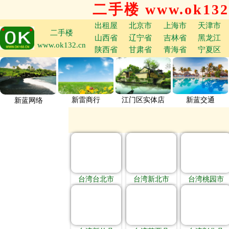
二手楼 www.ok132
出租屋
北京市
上海市
天津市
二手楼
山西省
辽宁省
吉林省
黑龙江
www.ok132.cn
陕西省
甘肃省
青海省
宁夏区
新雷商行
江门区实体店
新蓝交通
新蓝网络
台湾台北市
台湾新北市
台湾桃园市