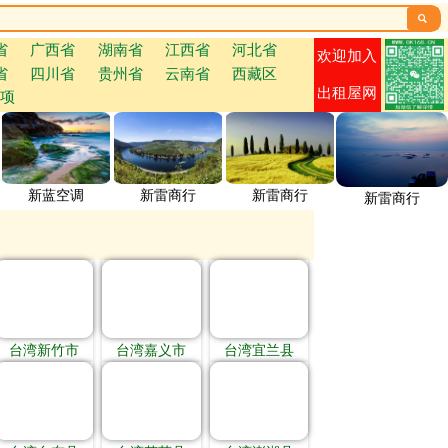

省
广西省
湖南省
江西省
河北省
欢迎加入
省
四川省
贵州省
云南省
西藏区
出租屋网
项
新蓝空调
新雷商行
新雷商行
新雷商行
台湾新竹市
台湾嘉义市
台湾宜兰县