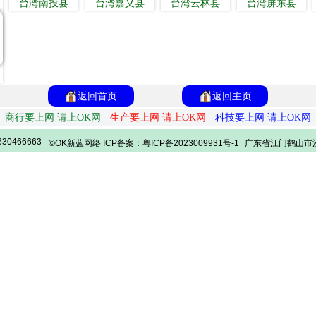
台湾南投县
台湾嘉义县
台湾云林县
台湾屏东县
返回首页
返回主页
商行要上网 请上OK网
生产要上网 请上OK网
科技要上网 请上OK网
30466663
©OK新蓝网络 ICP备案：粤ICP备2023009931号-1
广东省江门鹤山市沙