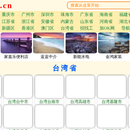
.cn
重庆市
广州市
深圳市
珠海市
广东省
海南省
福建
江苏省
浙江省
安徽省
内蒙古
山东省
河南省
湖北
新疆区
香港区
澳门区
台湾省
招找工
加OK网
导航
家嘉乐便利店
蓝蓝中介
新能水电
金鸿家装
台湾省
台湾台中市
台湾台南市
台湾高雄市
台湾基隆市