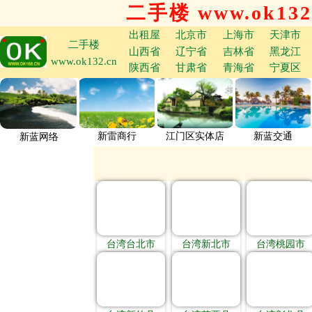
二手楼 www.ok132
出租屋
北京市
上海市
天津市
二手楼
山西省
辽宁省
吉林省
黑龙江
www.ok132.cn
陕西省
甘肃省
青海省
宁夏区
新雷商行
江门区实体店
新蓝交通
新蓝网络
台湾台北市
台湾新北市
台湾桃园市