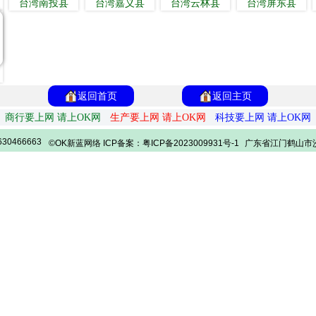
台湾南投县
台湾嘉义县
台湾云林县
台湾屏东县
返回首页
返回主页
商行要上网 请上OK网
生产要上网 请上OK网
科技要上网 请上OK网
30466663
©OK新蓝网络 ICP备案：粤ICP备2023009931号-1
广东省江门鹤山市沙