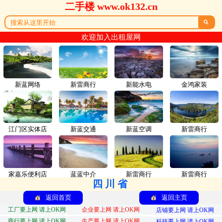
二手楼 www.ok132.cn

欢迎加入出租屋网
新蓝网络
新雷商行
新能水电
金鸿家装
江门区实体店
新蓝交通
新蓝空调
新雷商行
家嘉乐便利店
蓝蓝中介
新雷商行
新雷商行
四川省
返回首页
返回主页
工厂要上网 请上OK网
企业要上网 请上OK网
店铺要上网 请上OK网
商行要上网 请上OK网
生产要上网 请上OK网
科技要上网 请上OK网