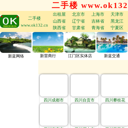
二手楼 www.ok132
出租屋
北京市
上海市
天津市
二手楼
山西省
辽宁省
吉林省
黑龙江
www.ok132.cn
陕西省
甘肃省
青海省
宁夏区
新雷商行
江门区实体店
新蓝交通
新蓝网络
四川成都市
四川自贡市
四川攀枝花