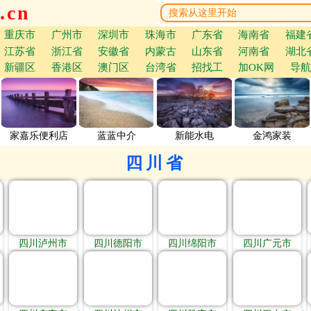
.cn
重庆市
广州市
深圳市
珠海市
广东省
海南省
福建
江苏省
浙江省
安徽省
内蒙古
山东省
河南省
湖北
新疆区
香港区
澳门区
台湾省
招找工
加OK网
导航
家嘉乐便利店
蓝蓝中介
新能水电
金鸿家装
四川省
四川泸州市
四川德阳市
四川绵阳市
四川广元市