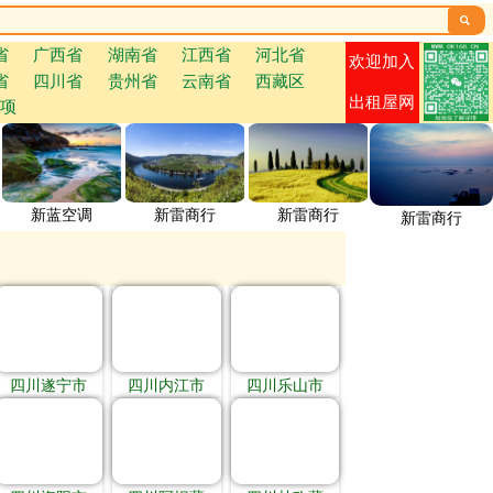

省
广西省
湖南省
江西省
河北省
欢迎加入
省
四川省
贵州省
云南省
西藏区
出租屋网
项
新蓝空调
新雷商行
新雷商行
新雷商行
四川遂宁市
四川内江市
四川乐山市