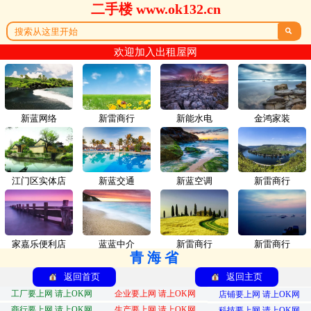
二手楼 www.ok132.cn

欢迎加入出租屋网
新蓝网络
新雷商行
新能水电
金鸿家装
江门区实体店
新蓝交通
新蓝空调
新雷商行
家嘉乐便利店
蓝蓝中介
新雷商行
新雷商行
青海省
返回首页
返回主页
工厂要上网 请上OK网
企业要上网 请上OK网
店铺要上网 请上OK网
商行要上网 请上OK网
生产要上网 请上OK网
科技要上网 请上OK网