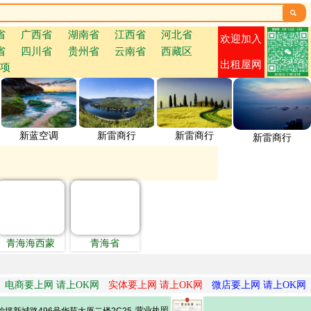

省
广西省
湖南省
江西省
河北省
欢迎加入
省
四川省
贵州省
云南省
西藏区
出租屋网
项
新蓝空调
新雷商行
新雷商行
新雷商行
青海海西蒙
青海省
电商要上网 请上OK网
实体要上网 请上OK网
微店要上网 请上OK网
营业执照
坪新城路496号华苑大厦二楼2C25