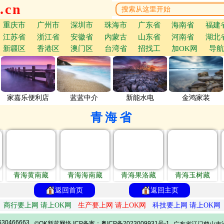
.cn
重庆市
广州市
深圳市
珠海市
广东省
海南省
福建
江苏省
浙江省
安徽省
内蒙古
山东省
河南省
湖北
新疆区
香港区
澳门区
台湾省
招找工
加OK网
导航
家嘉乐便利店
蓝蓝中介
新能水电
金鸿家装
青海省
青海黄南藏
青海海南藏
青海果洛藏
青海玉树藏
返回首页
返回主页
商行要上网 请上OK网
生产要上网 请上OK网
科技要上网 请上OK网
30466663
©OK新蓝网络 ICP备案：粤ICP备2023009931号-1
广东省江门鹤山市沙