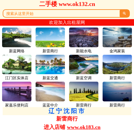
二手楼 www.ok132.cn

欢迎加入出租屋网
新蓝网络
新雷商行
新能水电
金鸿家装
江门区实体店
新蓝交通
新蓝空调
新雷商行
家嘉乐便利店
蓝蓝中介
新雷商行
新雷商行
辽宁沈阳市
新雷商行
进入店铺
www.ok183.cn