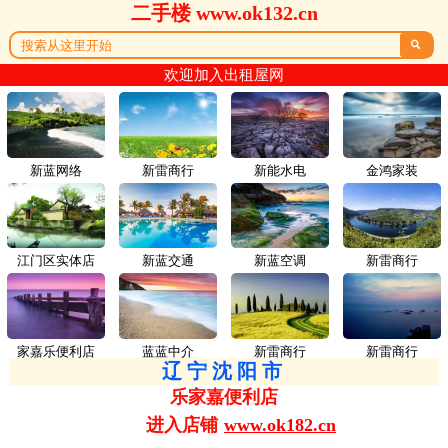
二手楼 www.ok132.cn

欢迎加入出租屋网
新蓝网络
新雷商行
新能水电
金鸿家装
江门区实体店
新蓝交通
新蓝空调
新雷商行
家嘉乐便利店
蓝蓝中介
新雷商行
新雷商行
辽宁沈阳市
乐家嘉便利店
进入店铺
www.ok182.cn