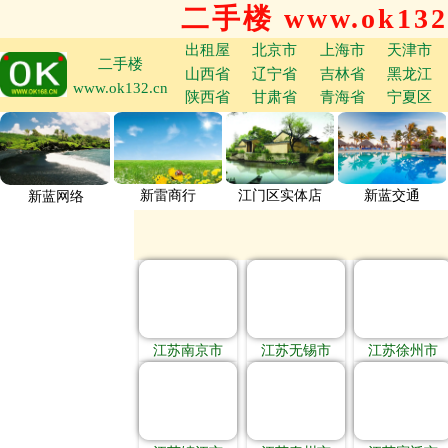
二手楼 www.ok132
出租屋
北京市
上海市
天津市
二手楼
山西省
辽宁省
吉林省
黑龙江
www.ok132.cn
陕西省
甘肃省
青海省
宁夏区
新雷商行
江门区实体店
新蓝交通
新蓝网络
江苏南京市
江苏无锡市
江苏徐州市