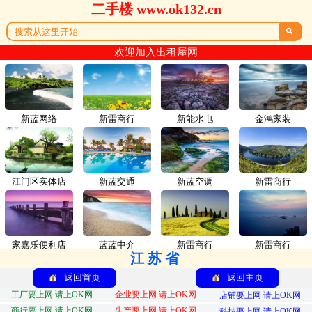
二手楼 www.ok132.cn

欢迎加入出租屋网
新蓝网络
新雷商行
新能水电
金鸿家装
江门区实体店
新蓝交通
新蓝空调
新雷商行
家嘉乐便利店
蓝蓝中介
新雷商行
新雷商行
江苏省
返回首页
返回主页
工厂要上网 请上OK网
企业要上网 请上OK网
店铺要上网 请上OK网
商行要上网 请上OK网
生产要上网 请上OK网
科技要上网 请上OK网