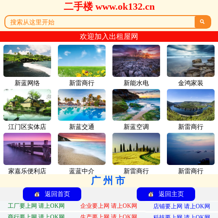
二手楼 www.ok132.cn

欢迎加入出租屋网
新蓝网络
新雷商行
新能水电
金鸿家装
江门区实体店
新蓝交通
新蓝空调
新雷商行
家嘉乐便利店
蓝蓝中介
新雷商行
新雷商行
广州市
返回首页
返回主页
工厂要上网 请上OK网
企业要上网 请上OK网
店铺要上网 请上OK网
商行要上网 请上OK网
生产要上网 请上OK网
科技要上网 请上OK网