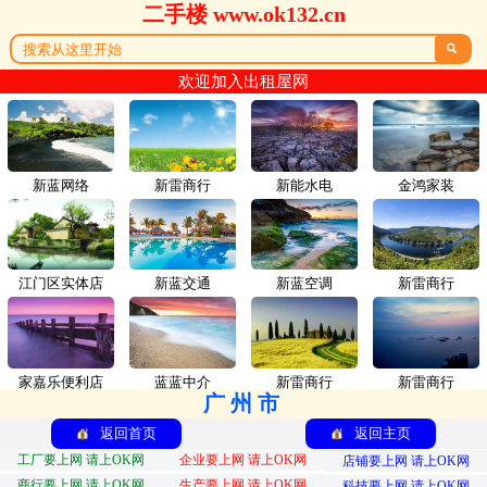
二手楼 www.ok132.cn

欢迎加入出租屋网
新蓝网络
新雷商行
新能水电
金鸿家装
江门区实体店
新蓝交通
新蓝空调
新雷商行
家嘉乐便利店
蓝蓝中介
新雷商行
新雷商行
广州市
返回首页
返回主页
工厂要上网 请上OK网
企业要上网 请上OK网
店铺要上网 请上OK网
商行要上网 请上OK网
生产要上网 请上OK网
科技要上网 请上OK网