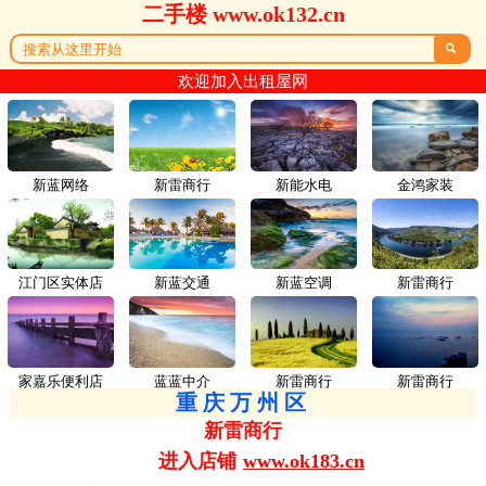
二手楼 www.ok132.cn

欢迎加入出租屋网
新蓝网络
新雷商行
新能水电
金鸿家装
江门区实体店
新蓝交通
新蓝空调
新雷商行
家嘉乐便利店
蓝蓝中介
新雷商行
新雷商行
重庆万州区
新雷商行
进入店铺
www.ok183.cn