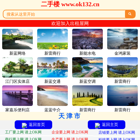
二手楼 www.ok132.cn

欢迎加入出租屋网
新蓝网络
新雷商行
新能水电
金鸿家装
江门区实体店
新蓝交通
新蓝空调
新雷商行
家嘉乐便利店
蓝蓝中介
新雷商行
新雷商行
天津市
返回首页
返回主页
工厂要上网 请上OK网
企业要上网 请上OK网
店铺要上网 请上OK网
商行要上网 请上OK网
生产要上网 请上OK网
科技要上网 请上OK网