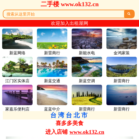
二手楼 www.ok132.cn

欢迎加入出租屋网
新蓝网络
新雷商行
新能水电
金鸿家装
江门区实体店
新蓝交通
新蓝空调
新雷商行
家嘉乐便利店
蓝蓝中介
新雷商行
新雷商行
台湾台北市
喜多多美食
进入店铺
www.ok132.cn