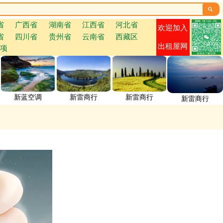

省
广西省
湖南省
江西省
河北省
欢迎加入
省
四川省
贵州省
云南省
西藏区
出租屋网
项
新蓝空调
新雷商行
新雷商行
新雷商行