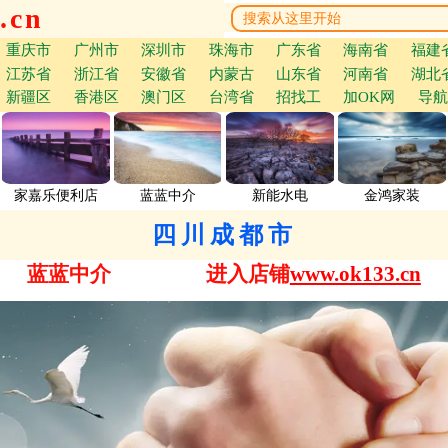
.cn
重庆市
广州市
深圳市
珠海市
广东省
海南省
福建
江苏省
浙江省
安徽省
内蒙古
山东省
河南省
湖北
新疆区
香港区
澳门区
台湾省
招找工
加OK网
导航
家嘉乐便利店
蓝蓝中介
新能水电
金鸿家装
四川成都市
蓝蓝中介
进入店铺
www.ok133.cn