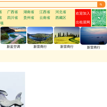

省
广西省
湖南省
江西省
河北省
欢迎加入
省
四川省
贵州省
云南省
西藏区
出租屋网
项
新蓝空调
新雷商行
新雷商行
新雷商行