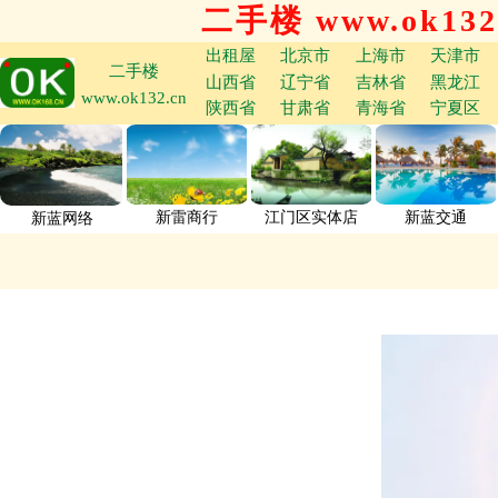
二手楼 www.ok132
出租屋
北京市
上海市
天津市
二手楼
山西省
辽宁省
吉林省
黑龙江
www.ok132.cn
陕西省
甘肃省
青海省
宁夏区
新雷商行
江门区实体店
新蓝交通
新蓝网络