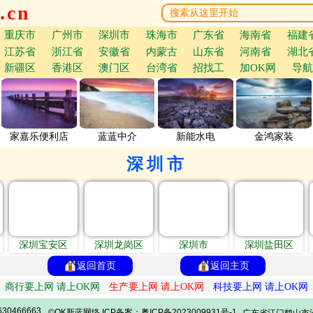
.cn
重庆市
广州市
深圳市
珠海市
广东省
海南省
福建
江苏省
浙江省
安徽省
内蒙古
山东省
河南省
湖北
新疆区
香港区
澳门区
台湾省
招找工
加OK网
导航
家嘉乐便利店
蓝蓝中介
新能水电
金鸿家装
深圳市
深圳宝安区
深圳龙岗区
深圳市
深圳盐田区
返回首页
返回主页
商行要上网 请上OK网
生产要上网 请上OK网
科技要上网 请上OK网
30466663
©OK新蓝网络 ICP备案：粤ICP备2023009931号-1
广东省江门鹤山市沙