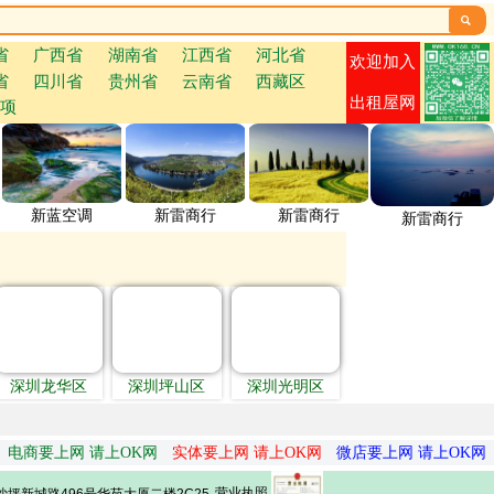

省
广西省
湖南省
江西省
河北省
欢迎加入
省
四川省
贵州省
云南省
西藏区
出租屋网
项
新蓝空调
新雷商行
新雷商行
新雷商行
深圳龙华区
深圳坪山区
深圳光明区
电商要上网 请上OK网
实体要上网 请上OK网
微店要上网 请上OK网
营业执照
坪新城路496号华苑大厦二楼2C25