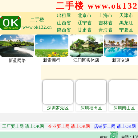
二手楼 www.ok132
出租屋
北京市
上海市
天津市
二手楼
山西省
辽宁省
吉林省
黑龙江
www.ok132.cn
陕西省
甘肃省
青海省
宁夏区
新雷商行
江门区实体店
新蓝交通
新蓝网络
深圳罗湖区
深圳福田区
深圳南山区
工厂要上网 请上OK网
企业要上网 请上OK网
店铺要上网 请上OK网
电话：136
微信