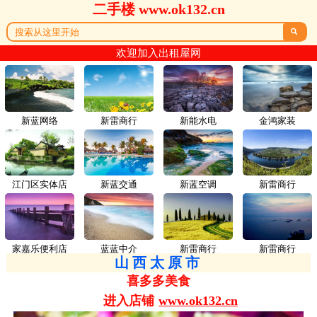
二手楼 www.ok132.cn

欢迎加入出租屋网
新蓝网络
新雷商行
新能水电
金鸿家装
江门区实体店
新蓝交通
新蓝空调
新雷商行
家嘉乐便利店
蓝蓝中介
新雷商行
新雷商行
山西太原市
喜多多美食
进入店铺
www.ok132.cn