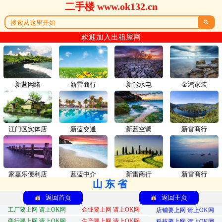
二手楼 www.ok132.cn

欢迎加入出租屋网
新蓝网络
新雷商行
新能水电
金鸿家装
江门区实体店
新蓝交通
新蓝空调
新雷商行
家嘉乐便利店
蓝蓝中介
新雷商行
新雷商行
山东省
返回首页
返回主页
工厂要上网 请上OK网
企业要上网 请上OK网
店铺要上网 请上OK网
商行要上网 请上OK网
生产要上网 请上OK网
科技要上网 请上OK网